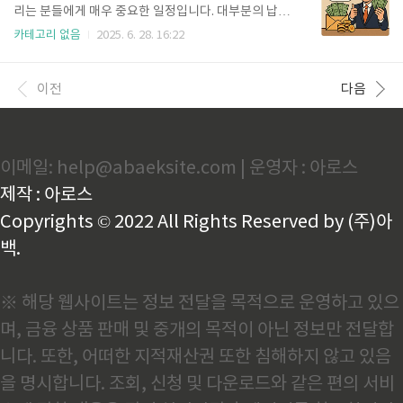
성화신청 일정 및 대상자 ✔ 신청기간: 2025년 7월 1일
리는 분들에게 매우 중요한 일정입니다. 대부분의 납세
(월) ~ 2025년 8월 30일(금)✔ 지원 대상:2024년 소득
자는 신고를 완료한 후 언제 내 통장에 환급금이 들어올
카테고리 없음
2025. 6. 28. 16:22
하위 70% 이하 가구실업급여 수급자소상공인 / 자영
지 궁금해하실 텐데요. 이번 글에서는 2025년 기준 환
업자 일부청년 구직자 및 저소득층※ 소득 기준은 건강
급일을 중심으로, 환급 과정을 빠르고 정확하게 알아보
보험료 납부 금액으로 구분되며, 상세 기준은 신청 ..
는 방법까지 자세히 안내해드립니다.✅ 신청 방법 온라
이전
다음
인 신청: 홈택스(www.hometax.go.kr)에 로그인 후
‘신고/신청’ 메뉴에서 종합소득세 신고서를 작성・제
출합니다. 지급받을 계좌 정보를 정확히 입력해야 환급
이 지연되지 않습니다. 오프라인 신청: 가까운 세무서
이메일: help@abaeksite.com | 운영자 : 아로스
또는 주민센터에 방문해 종합소득세 신고서를 제출합
니다. 이 경우에도 환급 통장에 대한 정보를 정확히 기
제작 : 아로스
재해야 하며, 담당 공무원에게 문의 시 기본적인 소요
기간을 안내받을 수 ..
Copyrights © 2022 All Rights Reserved by (주)아
백.
※ 해당 웹사이트는 정보 전달을 목적으로 운영하고 있으
며, 금융 상품 판매 및 중개의 목적이 아닌 정보만 전달합
니다. 또한, 어떠한 지적재산권 또한 침해하지 않고 있음
을 명시합니다. 조회, 신청 및 다운로드와 같은 편의 서비