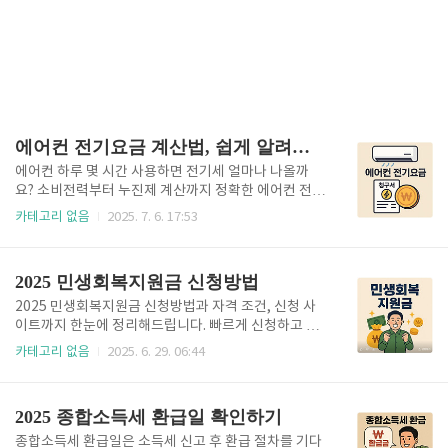
에어컨 전기요금 계산법, 쉽게 알려드림
에어컨 하루 몇 시간 사용하면 전기세 얼마나 나올까
요? 소비전력부터 누진제 계산까지 정확한 에어컨 전기
요금 계산법을 쉽게 알려드립니다. 지금 확인하세요! 에
카테고리 없음
2025. 7. 6. 17:53
어컨 전기세 계산기 사용방법👆 에어컨 전기요금 계산
법, 쉽게 알려드림에어컨을 켤 때마다 전기요금이 걱정
된다면, 정확한 계산법을 알고 있으면 훨씬 합리적으로
2025 민생회복지원금 신청방법
사용할 수 있습니다.1. 전기요금 계산 3단계소비전력
확인: 제품 라벨 또는 설명서 확인사용량 계산: kW × 시
2025 민생회복지원금 신청방법과 자격 조건, 신청 사
간 × 일수 = kWh누진제 단가 적용: 구간별 요율 적용2.
이트까지 한눈에 정리해드립니다. 빠르게 신청하고 싶
누진제 요율표구간사용량단가1단계0~200kWh약 12
다면 아래 버튼을 눌러보세요. 💸 민생회복지원금 더 알
카테고리 없음
2025. 6. 29. 06:44
0원2단계201~400kWh약 210원3단계401kWh 이상
아보기 👆 민생회복지원금이란? 정부는 2025년 상반기
약 280원3. 예시 계산800W 에어컨 × 6시간 × 30일 =
경제 정책의 일환으로 ‘민생회복지원금’을 발표했습니
144kWh → 약 20,000원2,000W 에..
다. 지원금은 소비쿠폰, 지역화폐, 전자상품권 등의 형
2025 종합소득세 환급일 확인하기
태로 지급되며, 다음과 같은 목적을 가지고 있습니다:국
민의 생계 부담 완화소상공인 매출 증대지역 내 소비 활
종합소득세 환급일은 소득세 신고 후 환급 절차를 기다